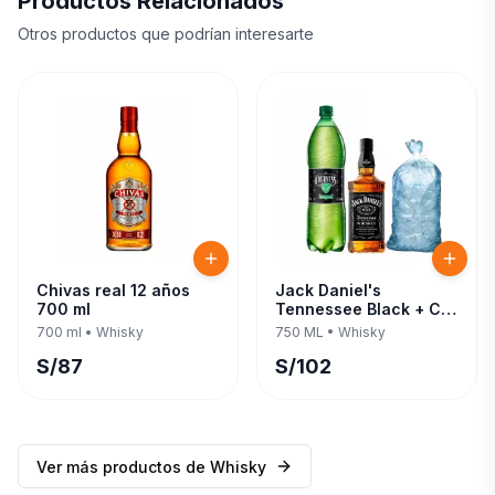
Productos Relacionados
Otros productos que podrían interesarte
Chivas real 12 años
Jack Daniel's
700 ml
Tennessee Black + C/
Evervess 1.5 LT 750 ML
700 ml
•
Whisky
750 ML
•
Whisky
S/
87
S/
102
Ver más productos de
Whisky