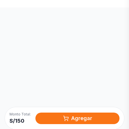
Inicia una
Conversación
¡Hola! Chatea con nosotros por
WhatsApp
Monto Total:
Agregar
S/
150