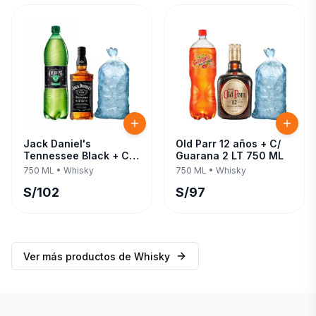
Jack Daniel's
Old Parr 12 años + C/
Tennessee Black + C/
Guarana 2 LT 750 ML
Evervess 1.5 LT 750 ML
750 ML
•
Whisky
750 ML
•
Whisky
S/
102
S/
97
Ver más productos de
Whisky