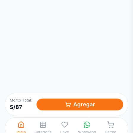
Inicia una
Conversación
¡Hola! Chatea con nosotros por
WhatsApp
Monto Total:
Agregar
S/
87
Inicio
Categoría
Love
WhatsApp
Carrito