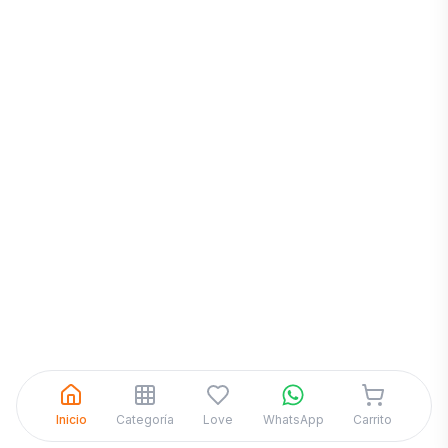
Inicia una
Conversación
¡Hola! Chatea con nosotros por
WhatsApp
Inicio
Categoría
Love
WhatsApp
Carrito