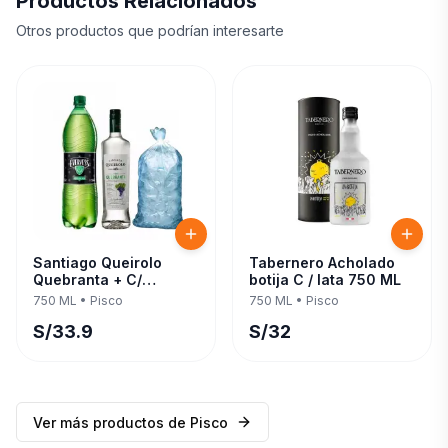
Productos Relacionados
Otros productos que podrían interesarte
Santiago Queirolo
Tabernero Acholado
Quebranta + C/
botija C / lata 750 ML
Evervess 1.5 LT 750 ML
750 ML
•
Pisco
750 ML
•
Pisco
S/
33.9
S/
32
Ver más productos de
Pisco