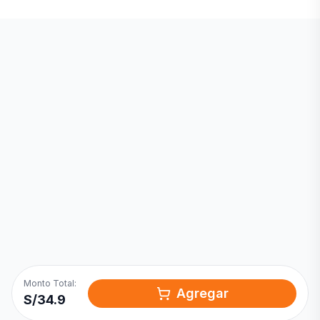
Inicia una
Conversación
¡Hola! Chatea con nosotros por
WhatsApp
Monto Total:
Agregar
S/
34.9