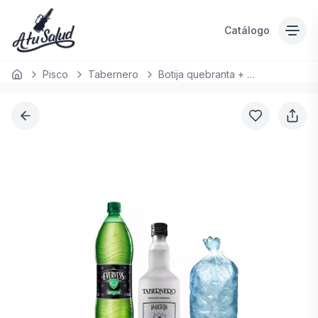
Catálogo
Pisco
Tabernero
Botija quebranta + C/ Evervess 1.5 LT
Inicio