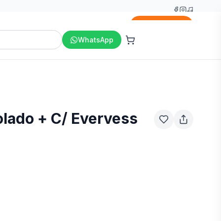
Agregar
WhatsApp
olado + C/ Evervess