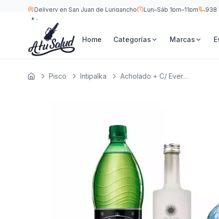
Delivery en San Juan de Lurigancho
Lun–Sáb 1pm–11pm
938 
S/
Intipalka Acholado + C/ Evervess 1.5 LT 750 ML
Home
Categorías
Marcas
E
Pisco
Intipalka
Acholado + C/ Evervess 1.5 LT
Inicio