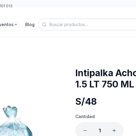
101 013
48
ventos
Blog
Intipalka Ach
1.5 LT 750 ML
S/
48
Cantidad
1