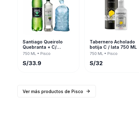
Santiago Queirolo
Tabernero Acholado
Quebranta + C/
botija C / lata 750 ML
Evervess 1.5 LT 750 ML
750 ML
•
Pisco
750 ML
•
Pisco
S/
33.9
S/
32
Ver más productos de
Pisco