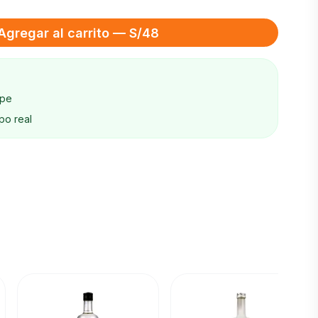
Agregar al carrito — S/48
ape
po real