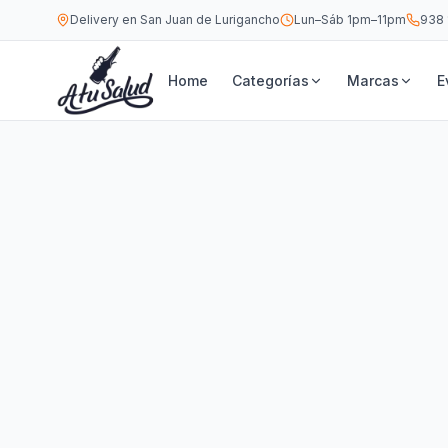
Delivery en San Juan de Lurigancho
Lun–Sáb 1pm–11pm
938 
Home
Categorías
Marcas
E