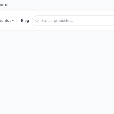
101 013
ventos
Blog