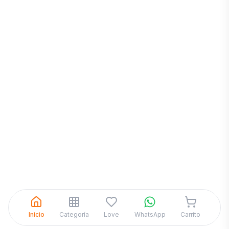
Inicia una
Conversación
¡Hola! Chatea con nosotros por
WhatsApp
Inicio
Categoría
Love
WhatsApp
Carrito