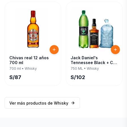
Chivas real 12 años
Jack Daniel's
700 ml
Tennessee Black + C/
Evervess 1.5 LT 750 ML
700 ml
•
Whisky
750 ML
•
Whisky
S/
87
S/
102
Ver más productos de
Whisky