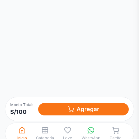
Inicia una
Conversación
¡Hola! Chatea con nosotros por
WhatsApp
Monto Total:
Agregar
S/
100
Inicio
Categoría
Love
WhatsApp
Carrito