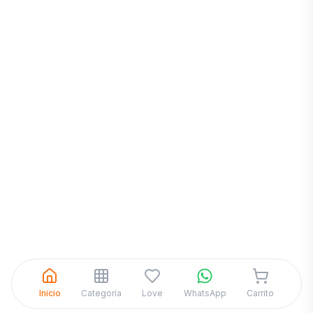
Inicia una
Conversación
¡Hola! Chatea con nosotros por
WhatsApp
Inicio
Categoría
Love
WhatsApp
Carrito