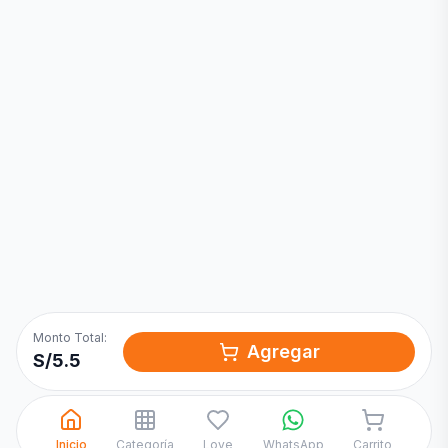
Inicia una
Conversación
¡Hola! Chatea con nosotros por
WhatsApp
Monto Total:
Agregar
S/
5.5
Inicio
Categoría
Love
WhatsApp
Carrito