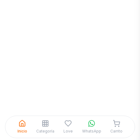
Inicia una
Conversación
¡Hola! Chatea con nosotros por
WhatsApp
Inicio
Categoría
Love
WhatsApp
Carrito