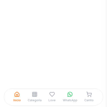
Inicia una
Conversación
¡Hola! Chatea con nosotros por
WhatsApp
Inicio
Categoría
Love
WhatsApp
Carrito