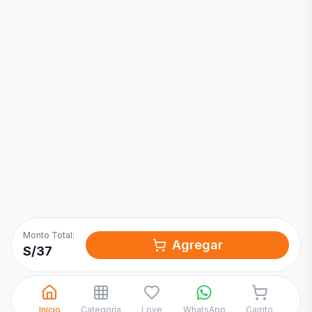
Inicia una
Conversación
¡Hola! Chatea con nosotros por
WhatsApp
Monto Total:
Agregar
S/
37
Inicio
Categoría
Love
WhatsApp
Carrito