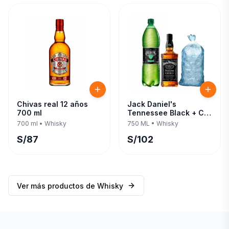
Chivas real 12 años
Jack Daniel's
700 ml
Tennessee Black + C/
Evervess 1.5 LT 750 ML
700 ml
•
Whisky
750 ML
•
Whisky
S/
87
S/
102
Ver más productos de
Whisky