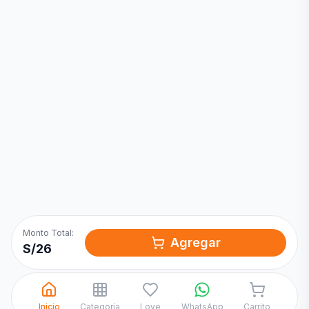
Inicia una
Conversación
¡Hola! Chatea con nosotros por
WhatsApp
Monto Total:
Agregar
S/
26
Inicio
Categoría
Love
WhatsApp
Carrito