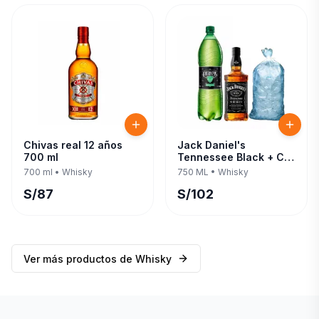
Chivas real 12 años
Jack Daniel's
700 ml
Tennessee Black + C/
Evervess 1.5 LT 750 ML
700 ml
•
Whisky
750 ML
•
Whisky
S/
87
S/
102
Ver más productos de
Whisky