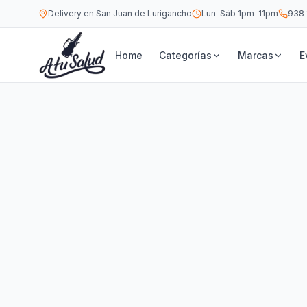
Delivery en San Juan de Lurigancho
Lun–Sáb 1pm–11pm
938 
Home
Categorías
Marcas
E