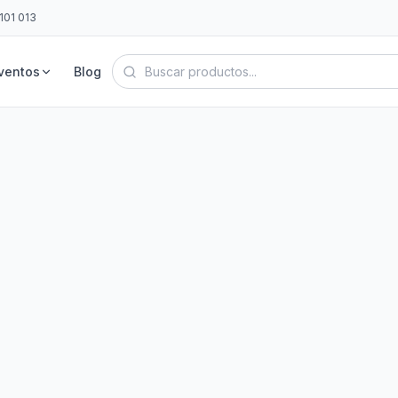
101 013
ventos
Blog