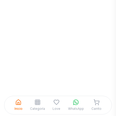
Inicia una
Conversación
¡Hola! Chatea con nosotros por
WhatsApp
Inicio
Categoría
Love
WhatsApp
Carrito