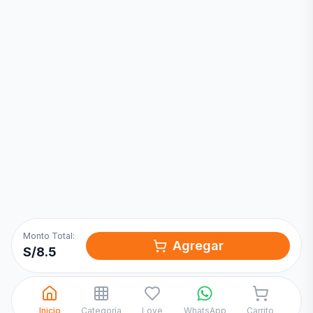
Inicia una
Conversación
¡Hola! Chatea con nosotros por
WhatsApp
Monto Total:
Agregar
S/
8.5
Inicio
Categoría
Love
WhatsApp
Carrito