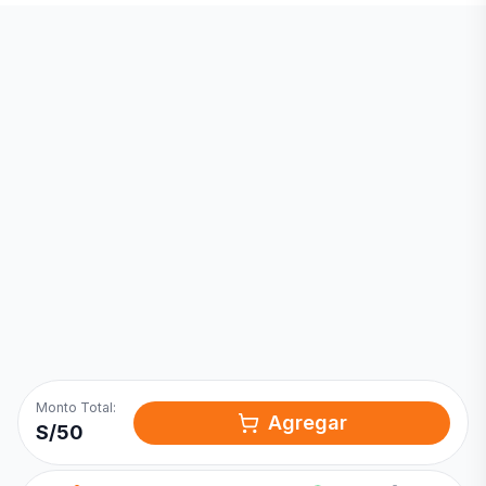
Inicia una
Conversación
¡Hola! Chatea con nosotros por
WhatsApp
Monto Total:
Agregar
S/
50