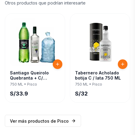
Otros productos que podrían interesarte
Santiago Queirolo
Tabernero Acholado
Quebranta + C/
botija C / lata 750 ML
Evervess 1.5 LT 750 ML
750 ML
•
Pisco
750 ML
•
Pisco
S/
33.9
S/
32
Ver más productos de
Pisco