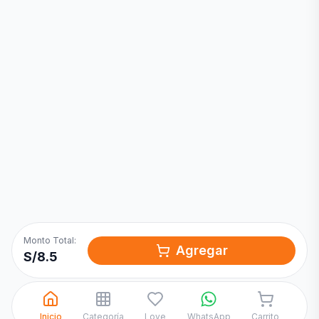
Inicia una
Conversación
¡Hola! Chatea con nosotros por
WhatsApp
Monto Total:
Agregar
S/
8.5
Inicio
Categoría
Love
WhatsApp
Carrito