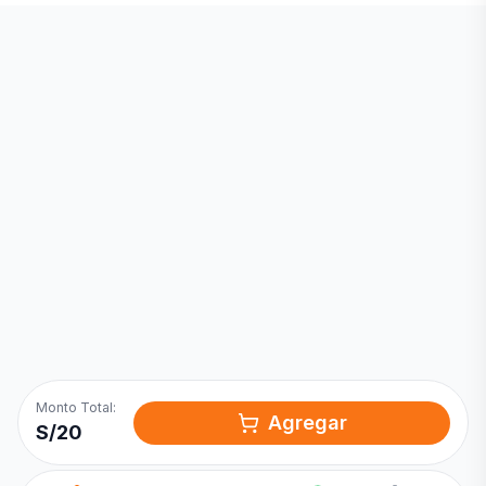
Inicia una
Conversación
¡Hola! Chatea con nosotros por
WhatsApp
Monto Total:
Agregar
S/
20