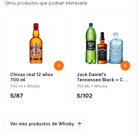
Otros productos que podrían interesarte
Chivas real 12 años
Jack Daniel's
700 ml
Tennessee Black + C/
Evervess 1.5 LT 750 ML
700 ml
•
Whisky
750 ML
•
Whisky
S/
87
S/
102
Ver más productos de
Whisky