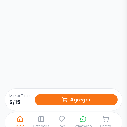
Inicia una
Conversación
¡Hola! Chatea con nosotros por
WhatsApp
Monto Total:
Agregar
S/
15
Inicio
Categoría
Love
WhatsApp
Carrito