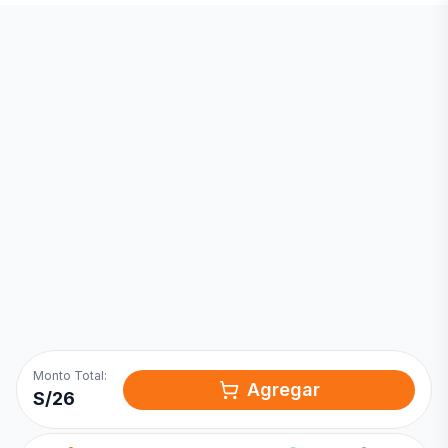
Inicia una
Conversación
¡Hola! Chatea con nosotros por
WhatsApp
Monto Total:
Agregar
S/
26