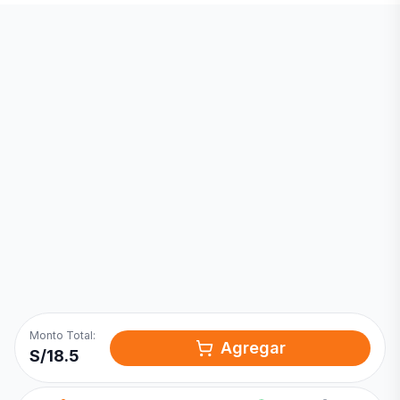
Inicia una
Conversación
¡Hola! Chatea con nosotros por
WhatsApp
Monto Total:
Agregar
S/
18.5