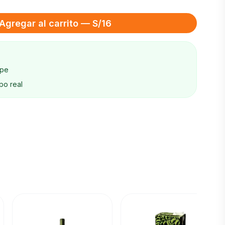
Agregar al carrito — S/16
ape
po real