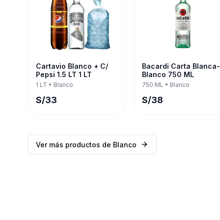
Cartavio Blanco + C/
Bacardi Carta Blanca-
Pepsi 1.5 LT 1 LT
Blanco 750 ML
1 LT
•
Blanco
750 ML
•
Blanco
S/
33
S/
38
Ver más productos de
Blanco