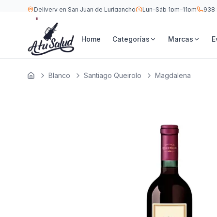
Delivery en San Juan de Lurigancho
Lun–Sáb 1pm–11pm
938 
S/
16
Santiago Queirolo Magdalena 500 ML
Home
Categorías
Marcas
E
Blanco
Santiago Queirolo
Magdalena
Inicio