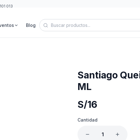
101 013
ventos
Blog
Santiago Que
ML
S/
16
Cantidad
1