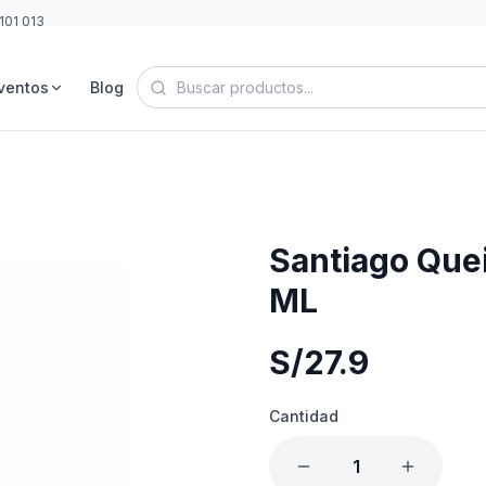
101 013
ventos
Blog
Santiago Que
ML
S/
27.9
Cantidad
1