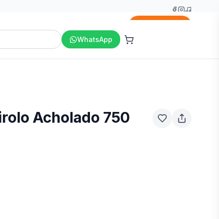
Agregar
WhatsApp
irolo Acholado 750