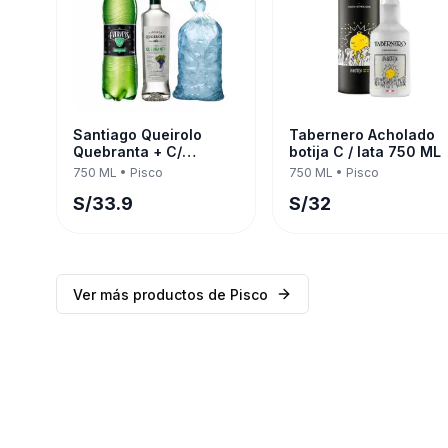
Santiago Queirolo
Tabernero Acholado
Quebranta + C/
botija C / lata 750 ML
Evervess 1.5 LT 750 ML
750 ML
•
Pisco
750 ML
•
Pisco
S/
33.9
S/
32
Ver más productos de
Pisco