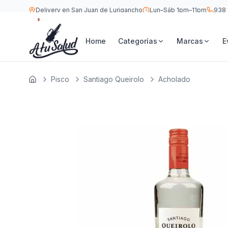
Delivery en San Juan de Lurigancho
Lun–Sáb 1pm–11pm
938 
S/
27.9
Santiago Queirolo Acholado 750 ML
Home
Categorías
Marcas
E
Pisco
Santiago Queirolo
Acholado
Inicio