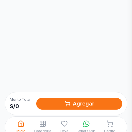
Inicia una
Conversación
¡Hola! Chatea con nosotros por
WhatsApp
Monto Total:
Agregar
S/
0
Inicio
Categoría
Love
WhatsApp
Carrito