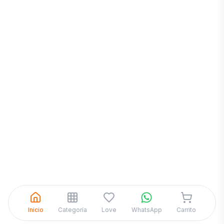
Inicia una
Conversación
¡Hola! Chatea con nosotros por
WhatsApp
Inicio
Categoría
Love
WhatsApp
Carrito