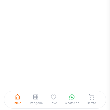
Inicia una
Conversación
¡Hola! Chatea con nosotros por
WhatsApp
Inicio
Categoría
Love
WhatsApp
Carrito