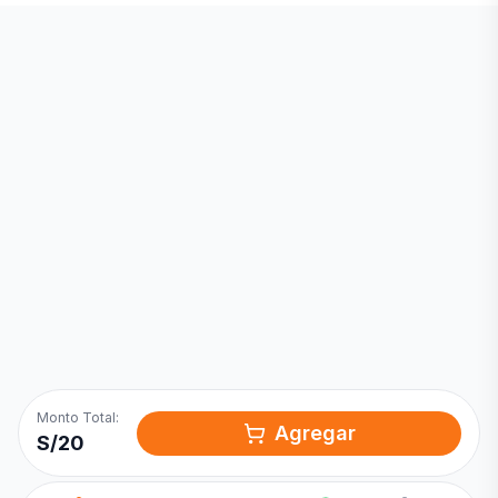
Inicia una
Conversación
¡Hola! Chatea con nosotros por
WhatsApp
Monto Total:
Agregar
S/
20