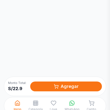
Inicia una
Conversación
¡Hola! Chatea con nosotros por
WhatsApp
Monto Total:
Agregar
S/
22.9
Inicio
Categoría
Love
WhatsApp
Carrito