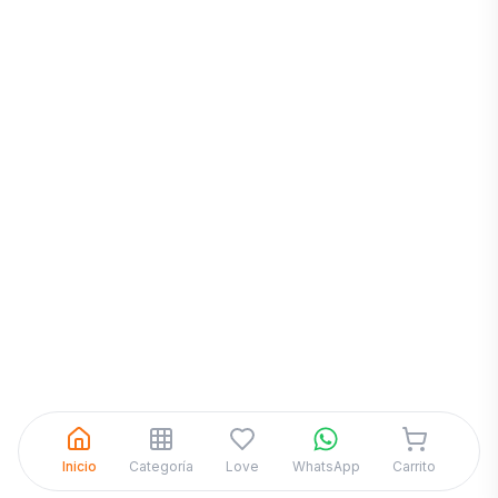
Inicia una
Conversación
¡Hola! Chatea con nosotros por
WhatsApp
Inicio
Categoría
Love
WhatsApp
Carrito