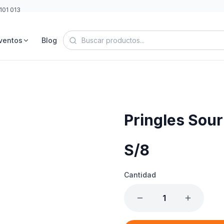
101 013
ventos
Blog
Pringles Sou
S/
8
Cantidad
1