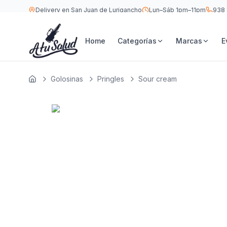
Delivery en San Juan de Lurigancho
Lun–Sáb 1pm–11pm
938 
S/
8
Pringles Sour cream 124 GR
Home
Categorías
Marcas
E
Golosinas
Pringles
Sour cream
Inicio