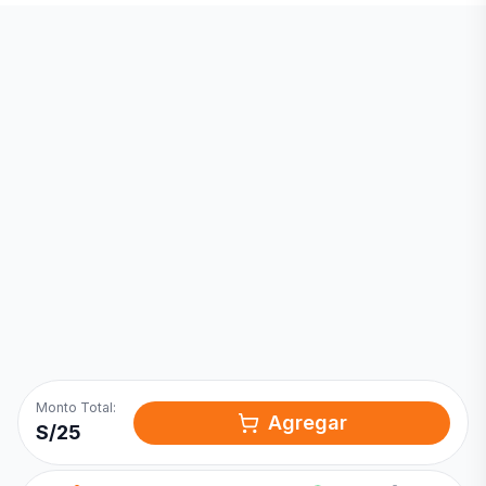
Inicia una
Conversación
¡Hola! Chatea con nosotros por
WhatsApp
Monto Total:
Agregar
S/
25