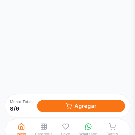
Inicia una
Conversación
¡Hola! Chatea con nosotros por
WhatsApp
Monto Total:
Agregar
S/
6
Inicio
Categoría
Love
WhatsApp
Carrito