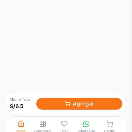
Inicia una
Conversación
¡Hola! Chatea con nosotros por
WhatsApp
Monto Total:
Agregar
S/
6.5
Inicio
Categoría
Love
WhatsApp
Carrito