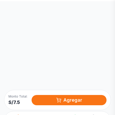
Inicia una
Conversación
¡Hola! Chatea con nosotros por
WhatsApp
Monto Total:
Agregar
S/
7.5