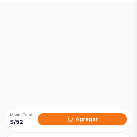
Inicia una
Conversación
¡Hola! Chatea con nosotros por
WhatsApp
Monto Total:
Agregar
S/
52