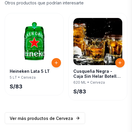
Otros productos que podrían interesarte
Heineken Lata 5 LT
Cusqueña Negra -
Caja Sin Helar Botella
5 LT
•
Cerveza
620 ML — Twelve Pack
620 ML
•
Cerveza
S/
83
S/
83
Ver más productos de
Cerveza