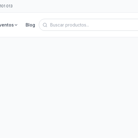
101 013
ventos
Blog