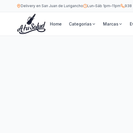
Delivery en San Juan de Lurigancho
Lun–Sáb 1pm–11pm
938 
Home
Categorías
Marcas
E