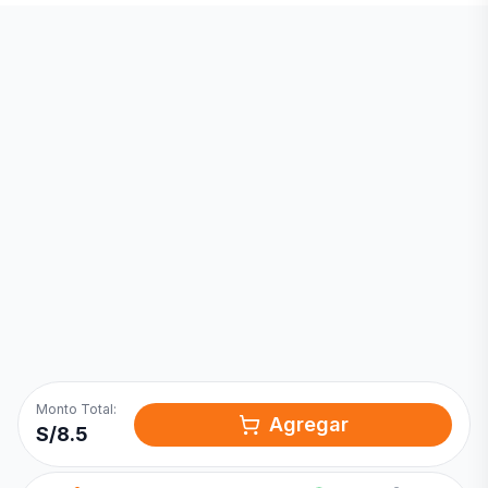
Inicia una
Conversación
¡Hola! Chatea con nosotros por
WhatsApp
Monto Total:
Agregar
S/
8.5