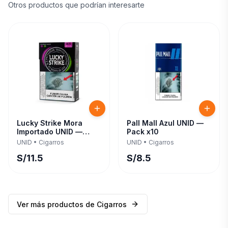
Otros productos que podrían interesarte
Lucky Strike Mora
Pall Mall Azul UNID —
Importado UNID —
Pack x10
Pack x10
UNID
•
Cigarros
UNID
•
Cigarros
S/
11.5
S/
8.5
Ver más productos de
Cigarros