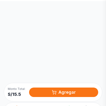
Inicia una
Conversación
¡Hola! Chatea con nosotros por
WhatsApp
Monto Total:
Agregar
S/
15.5