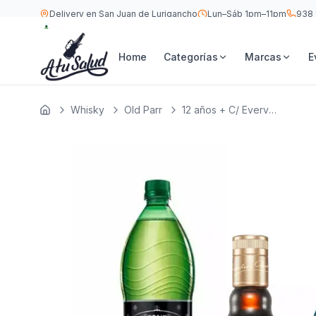
Delivery en San Juan de Lurigancho
Lun–Sáb 1pm–11pm
938 
S/
10
Old Parr 12 años + C/ Evervess 1.5 LT 750 ML
Home
Categorías
Marcas
E
Whisky
Old Parr
12 años + C/ Evervess 1.5 LT
Inicio