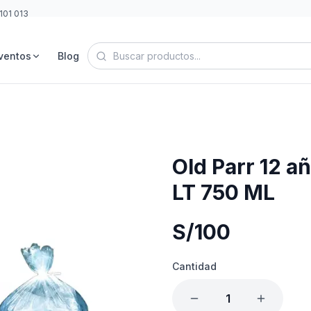
101 013
0
ventos
Blog
Old Parr 12 a
LT 750 ML
S/
100
Cantidad
1