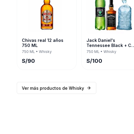
Chivas real 12 años
Jack Daniel's
750 ML
Tennessee Black + C/
Evervess 1.5 LT 750 M
750 ML
•
Whisky
750 ML
•
Whisky
S/
90
S/
100
Ver más productos de
Whisky