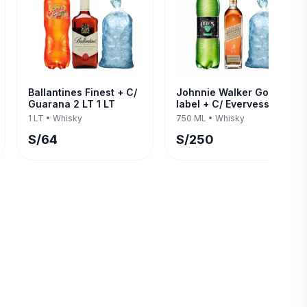
Ballantines Finest + C/
Johnnie Walker Golden
Guarana 2 LT 1 LT
label + C/ Evervess 1.5
LT 750 ML
1 LT
•
Whisky
750 ML
•
Whisky
S/
64
S/
250