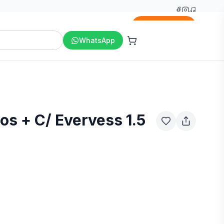
Agregar
WhatsApp
ños + C/ Evervess 1.5