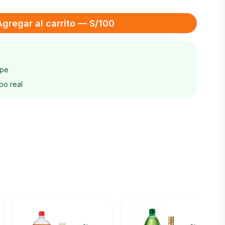
Agregar al carrito — S/100
ape
po real