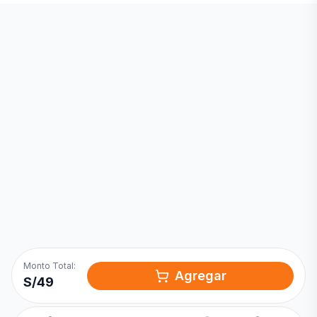
Inicia una
Conversación
¡Hola! Chatea con nosotros por
WhatsApp
Monto Total:
Agregar
S/
49