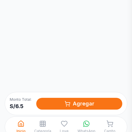
Inicia una
Conversación
¡Hola! Chatea con nosotros por
WhatsApp
Monto Total:
Agregar
S/
6.5
Inicio
Categoría
Love
WhatsApp
Carrito