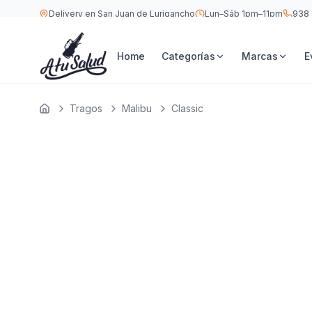
Delivery en San Juan de Lurigancho
Lun–Sáb 1pm–11pm
938 
S/
45
Malibu Classic 750 ML
Home
Categorías
Marcas
E
Tragos
Malibu
Classic
Inicio