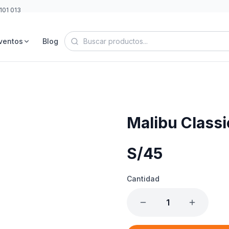
101 013
ventos
Blog
Malibu Class
S/
45
Cantidad
1