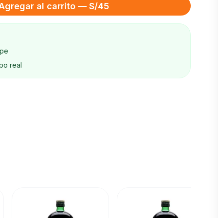
Agregar al carrito — S/45
ape
po real