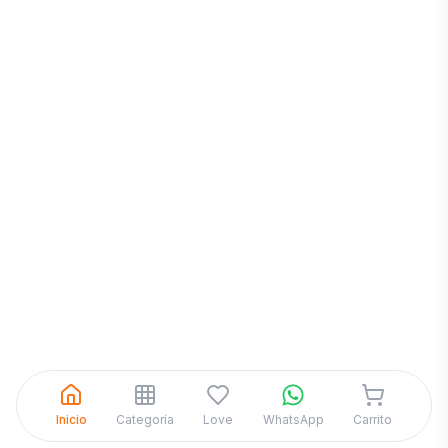
Inicia una
Conversación
¡Hola! Chatea con nosotros por
WhatsApp
Inicio
Categoría
Love
WhatsApp
Carrito