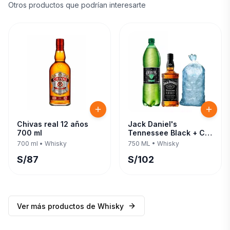
Otros productos que podrían interesarte
Chivas real 12 años
Jack Daniel's
700 ml
Tennessee Black + C/
Evervess 1.5 LT 750 ML
700 ml
•
Whisky
750 ML
•
Whisky
S/
87
S/
102
Ver más productos de
Whisky