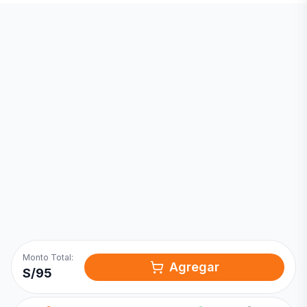
Inicia una
Conversación
¡Hola! Chatea con nosotros por
WhatsApp
Monto Total:
Agregar
S/
95