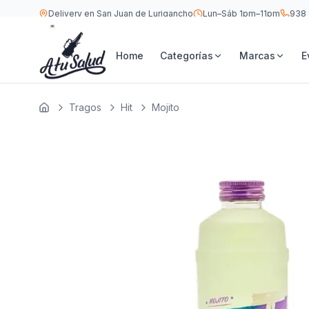
Delivery en San Juan de Lurigancho
Lun–Sáb 1pm–11pm
938 
S/
13.9
Hit Mojito 700 ML
Home
Categorías
Marcas
E
Tragos
Hit
Mojito
Inicio