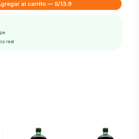
gregar al carrito — S/13.9
ape
po real