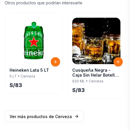
Otros productos que podrían interesarte
Heineken Lata 5 LT
Cusqueña Negra -
Caja Sin Helar Botella
5 LT
•
Cerveza
620 ML — Twelve Pack
620 ML
•
Cerveza
S/
83
S/
83
Ver más productos de
Cerveza