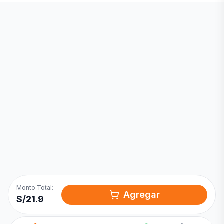
Inicia una
Conversación
¡Hola! Chatea con nosotros por
WhatsApp
Monto Total:
Agregar
S/
21.9