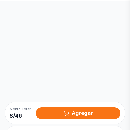
Inicia una
Conversación
¡Hola! Chatea con nosotros por
WhatsApp
Monto Total:
Agregar
S/
46