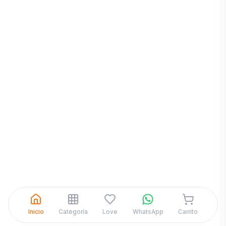
Inicia una
Conversación
¡Hola! Chatea con nosotros por
WhatsApp
Inicio
Categoría
Love
WhatsApp
Carrito